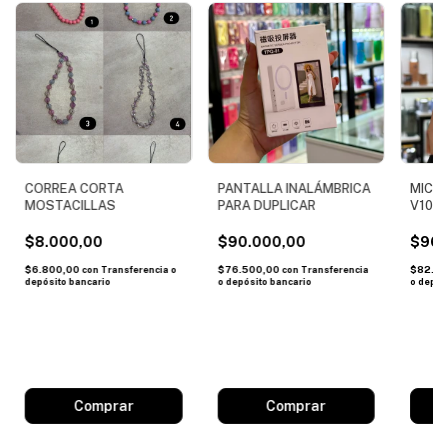
CORREA CORTA
PANTALLA INALÁMBRICA
MICR
MOSTACILLAS
PARA DUPLICAR
V10, i
$8.000,00
$90.000,00
$96.
$6.800,00
$76.500,00
$82.0
con
Transferencia o
con
Transferencia
depósito bancario
o depósito bancario
o depós
Comprar