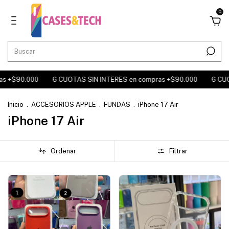
0
s +$90.000
6 CUOTAS SIN INTERES en compras +$90.000
6 CUOT
Inicio
.
ACCESORIOS APPLE
.
FUNDAS
.
iPhone 17 Air
iPhone 17 Air
Ordenar
Filtrar