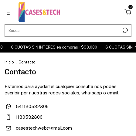
0
0
6 CUOTAS SIN INTERES en compras +$90.000
6 CUOTAS SIN I
Inicio
.
Contacto
Contacto
Estamos para ayudarte! cualquier consulta nos podes
escribir por nuestras redes sociales, whatsapp o email.
541130532806
1130532806
casestechweb@gmail.com