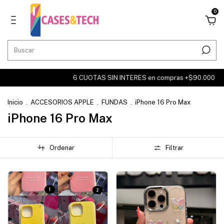
0
6 CUOTAS SIN INTERES en compras +$90.000
6 CUOT
Inicio
.
ACCESORIOS APPLE
.
FUNDAS
.
iPhone 16 Pro Max
iPhone 16 Pro Max
Ordenar
Filtrar