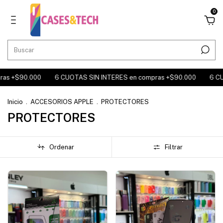
0
s +$90.000
6 CUOTAS SIN INTERES en compras +$90.000
6 CUO
Inicio
.
ACCESORIOS APPLE
.
PROTECTORES
PROTECTORES
Ordenar
Filtrar